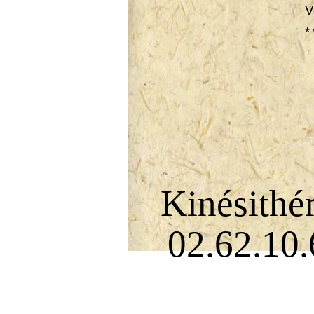
V
*
Kinésithér
02.62.10.