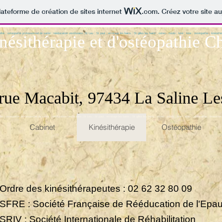
lateforme de création de sites internet
.com
. Créez votre site au
ébé ; osteopathe professionnel de santé ; rééducation vestibulaire
;St Leu ; St paul ; ermitage les bains ; St gilles les bains ; osteo ; ostéo ; kiné ; kine ; ostéopathe ; kinesith
nésithérapie et d'ostéopathie C
 rue Macabit, 97434 La Saline L
bé ; osteopathe professionnel de santé ; rééducation vestibulaire ;St Leu ; St paul ; ermitage les bains ; St gilles les bains ; osteo ; ostéo ; kiné ; kine ; ostéopathe ; kinesither
Cabinet
Kinésithérapie
Ostéopathie
 Ordre des kinésithérapeutes : 02 62 32 80 09
 SFRE : Société Française de Rééducation de l'Epau
 SRIV : Société Internationale de Réhabilitation