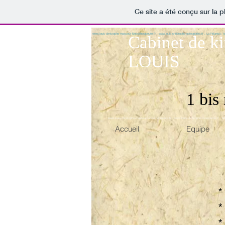
Ce site a été conçu sur la p
www.louis-christophe-masseur-kinesitherapeute.fr
;
www.louis-christophe-osteopathe.fr
; La Réunion ; b
Cabinet de ki
LOUIS
1 bis
www.louis-christophe-masseur-kinesitherapeute.fr
;
www.louis-christophe-osteopathe.fr
; bé
Accueil
Equipe
*
*
*