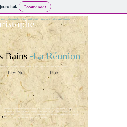
jourd'hui.
Commencez
erapeute ; kinésithérapeute ; vertiges ; pédiatrie ; sport ; boucan canot ; kiné du sport ; domiciles,
hristophe
-La Réunion
es Bains
apeute ; kinésithérapeute ; vertiges ; pédiatrie ; sport ; boucan canot ; kiné du sport ; domiciles,
Bien-être
Plus...
www.louis-christophe-masseur-kinesitherapeute.fr
;
www.louis-christophe-osteopathe.fr
; bébé ;
osteopathe professionnel de santé ; rééducation vestibulaire ;St Leu ; St paul ; ermitage les bains ; St
le
gilles les bains ; osteo ; ostéo ; kiné ; kine ; ostéopathe ; kinesitherapeute ; kinésithérapeute ; vertiges
; pédiatrie ; sport ; boucan canot ; kiné du sport ; domiciles,