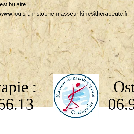
estibulaire
www.louis-christophe-masseur-kinesitherapeute.fr
apie :
Ost
66.13
06.